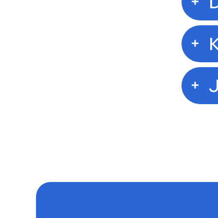
D
K
J