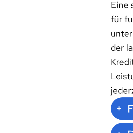
Eine 
für f
unter
der l
Kredi
Leist
jeder
F