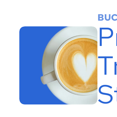
BU
P
T
S