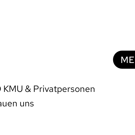
ME
0
KMU & Privatpersonen
auen uns