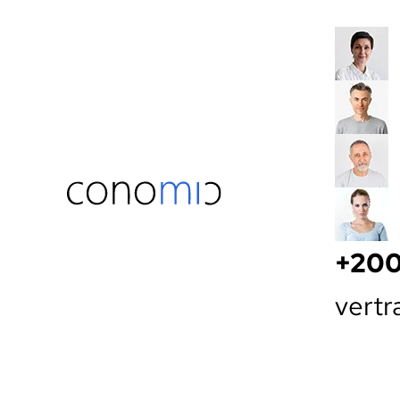
+20
vertr