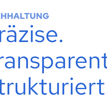
CHHALTUNG
räzise.
ransparent
trukturiert